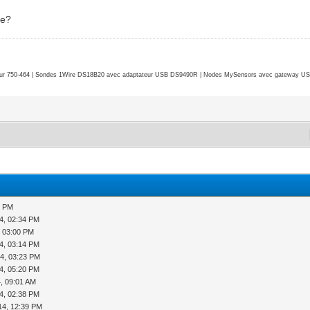
de?
r 750-464 | Sondes 1Wire DS18B20 avec adaptateur USB DS9490R | Nodes MySensors avec gateway USB 
9 PM
4, 02:34 PM
, 03:00 PM
4, 03:14 PM
4, 03:23 PM
4, 05:20 PM
, 09:01 AM
4, 02:38 PM
14, 12:39 PM