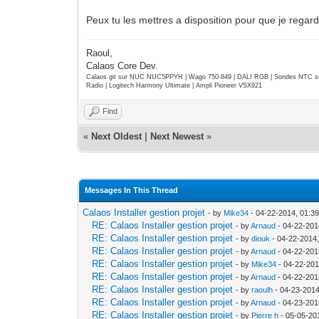
Peux tu les mettres a disposition pour que je regar
Raoul,
Calaos Core Dev.
Calaos git sur NUC NUC5PPYH | Wago 750-849 | DALI RGB | Sondes NTC su
Radio | Logitech Harmony Ultimate | Ampli Pioneer VSX921
Find
«
Next Oldest
|
Next Newest
»
Messages In This Thread
Calaos Installer gestion projet
- by
Mike34
- 04-22-2014, 01:3
RE: Calaos Installer gestion projet
- by
Arnaud
- 04-22-201
RE: Calaos Installer gestion projet
- by
diouk
- 04-22-2014
RE: Calaos Installer gestion projet
- by
Arnaud
- 04-22-201
RE: Calaos Installer gestion projet
- by
Mike34
- 04-22-201
RE: Calaos Installer gestion projet
- by
Arnaud
- 04-22-201
RE: Calaos Installer gestion projet
- by
raoulh
- 04-23-2014
RE: Calaos Installer gestion projet
- by
Arnaud
- 04-23-201
RE: Calaos Installer gestion projet
- by
Pierre h
- 05-05-20