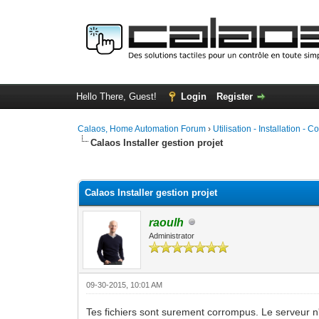
Hello There, Guest!
Login
Register
Calaos, Home Automation Forum
›
Utilisation - Installation - C
Calaos Installer gestion projet
0 Vote(s) - 0 Average
1
2
3
4
5
Calaos Installer gestion projet
raoulh
Administrator
09-30-2015, 10:01 AM
Tes fichiers sont surement corrompus. Le serveur n'