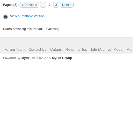
Pages (3):
« Previous
1
2
3
Next »
View a Printable Version
Users browsing this thread: 2 Guest(s)
Forum Team
Contact Us
Calaos
Return to Top
Lite (Archive) Mode
Mar
Powered By
MyBB
, © 2002-2026
MyBB Group
.