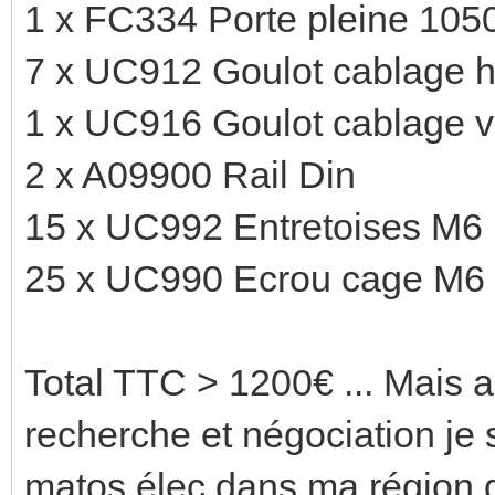
1 x FC334 Porte pleine 10
7 x UC912 Goulot cablage h
1 x UC916 Goulot cablage ve
2 x A09900 Rail Din
15 x UC992 Entretoises M6
25 x UC990 Ecrou cage M6
Total TTC > 1200€ ... Mais
recherche et négociation je 
matos élec dans ma région d'o