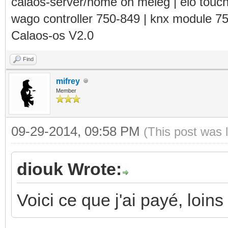
calaos-server/home on meleg | elo touc
wago controller 750-849 | knx module 7
Calaos-os V2.0
Find
mifrey
Member
09-29-2014, 09:58 PM
(This post was 
diouk Wrote:
Voici ce que j'ai payé, loin