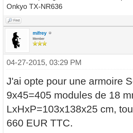
Onkyo TX-NR636
Find
mifrey
Member
04-27-2015, 03:29 PM
J'ai opte pour une armoire
9x45=405 modules de 18 m
LxHxP=103x138x25 cm, tout e
660 EUR TTC.