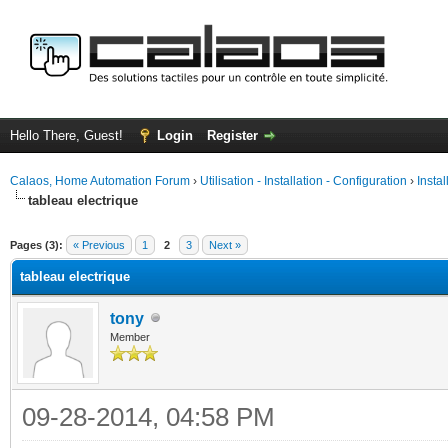
Hello There, Guest!
Login
Register
Calaos, Home Automation Forum
›
Utilisation - Installation - Configuration
›
Insta
tableau electrique
ge
Pages (3):
« Previous
1
2
3
Next »
tableau electrique
tony
Member
09-28-2014, 04:58 PM