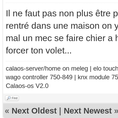
Il ne faut pas non plus être
rentré dans une maison on y
mal un mec se faire chier a 
forcer ton volet...
calaos-server/home on meleg | elo touc
wago controller 750-849 | knx module 7
Calaos-os V2.0
Find
«
Next Oldest
|
Next Newest