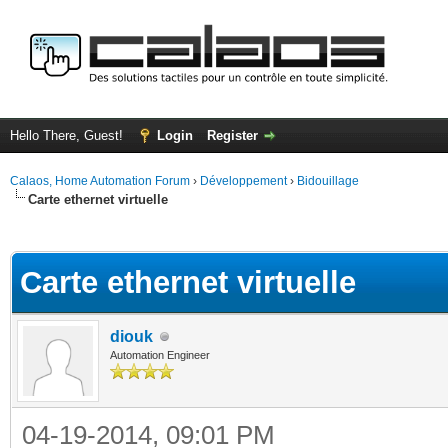
Hello There, Guest!
Login
Register
Calaos, Home Automation Forum
›
Développement
›
Bidouillage
Carte ethernet virtuelle
ge
Carte ethernet virtuelle
diouk
Automation Engineer
04-19-2014, 09:01 PM