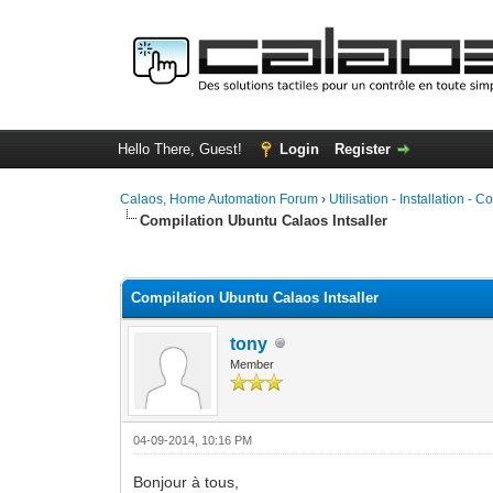
Hello There, Guest!
Login
Register
Calaos, Home Automation Forum
›
Utilisation - Installation - C
Compilation Ubuntu Calaos Intsaller
0 Vote(s) - 0 Average
1
2
3
4
5
Compilation Ubuntu Calaos Intsaller
tony
Member
04-09-2014, 10:16 PM
Bonjour à tous,