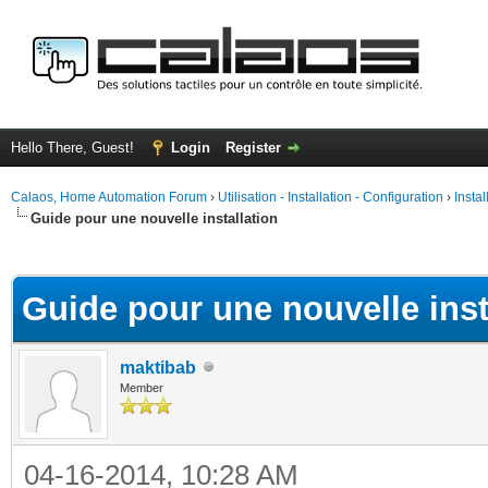
Hello There, Guest!
Login
Register
Calaos, Home Automation Forum
›
Utilisation - Installation - Configuration
›
Insta
Guide pour une nouvelle installation
ge
Guide pour une nouvelle inst
maktibab
Member
04-16-2014, 10:28 AM