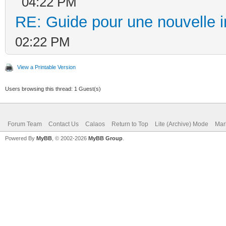
04:22 PM
RE: Guide pour une nouvelle in
02:22 PM
View a Printable Version
Users browsing this thread: 1 Guest(s)
Forum Team
Contact Us
Calaos
Return to Top
Lite (Archive) Mode
Mar
Powered By
MyBB
, © 2002-2026
MyBB Group
.