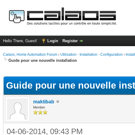
Hello There, Guest!
Login
Register
Calaos, Home Automation Forum
›
Utilisation - Installation - Configuration
›
Insta
Guide pour une nouvelle installation
ge
Guide pour une nouvelle inst
maktibab
Member
04-06-2014, 09:43 PM