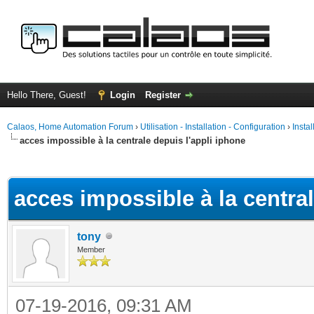
Hello There, Guest!
Login
Register
Calaos, Home Automation Forum
›
Utilisation - Installation - Configuration
›
Insta
acces impossible à la centrale depuis l'appli iphone
ge
acces impossible à la central
tony
Member
07-19-2016, 09:31 AM