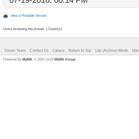
View a Printable Version
Users browsing this thread: 1 Guest(s)
Forum Team
Contact Us
Calaos
Return to Top
Lite (Archive) Mode
Mar
Powered By
MyBB
, © 2002-2026
MyBB Group
.