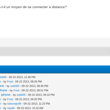
-t-il un moyen de se connecter à distance?
?
eb005
- 09-22-2013, 12:48 PM
e
- by
Fred
- 09-22-2013, 08:26 PM
one
- by
seb005
- 09-22-2013, 08:46 PM
iphone
- by
Fred
- 09-22-2013, 08:51 PM
i iphone
- by
seb005
- 09-22-2013, 09:10 PM
e
- by
Fred
- 09-22-2013, 09:20 PM
e
- by
steevedu49
- 09-22-2013, 11:23 PM
e
- by
raoulh
- 09-23-2013, 10:22 AM