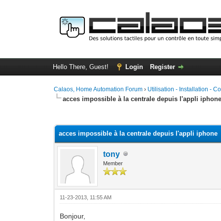
Hello There, Guest!
Login
Register
Calaos, Home Automation Forum
›
Utilisation - Installation - C
acces impossible à la centrale depuis l'appli iphon
0 Vote(s) - 0 Average
1
2
3
4
5
acces impossible à la centrale depuis l'appli iphone
tony
Member
11-23-2013, 11:55 AM
Bonjour,