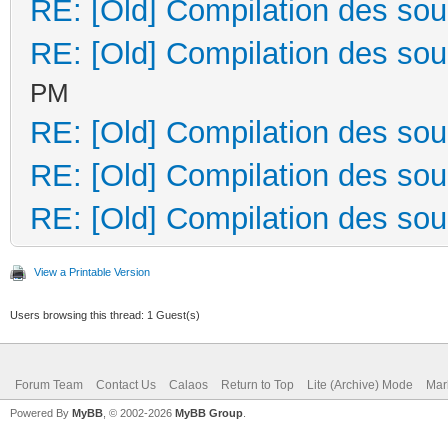
RE: [Old] Compilation des so
RE: [Old] Compilation des so
PM
RE: [Old] Compilation des so
RE: [Old] Compilation des so
RE: [Old] Compilation des so
View a Printable Version
Users browsing this thread: 1 Guest(s)
Forum Team
Contact Us
Calaos
Return to Top
Lite (Archive) Mode
Mar
Powered By
MyBB
, © 2002-2026
MyBB Group
.