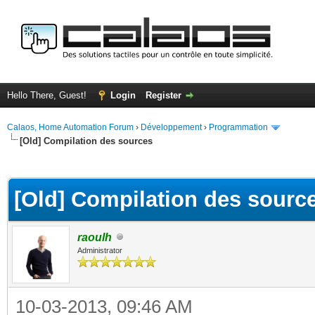
Hello There, Guest!
Login
Register
Calaos, Home Automation Forum
›
Développement
›
Programmation
[Old] Compilation des sources
ge
[Old] Compilation des sourc
raoulh
Administrator
10-03-2013, 09:46 AM