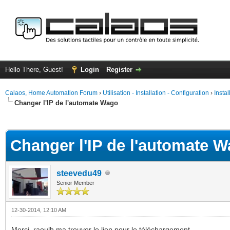
Hello There, Guest!
Login
Register
Calaos, Home Automation Forum
›
Utilisation - Installation - Configuration
›
Insta
Changer l'IP de l'automate Wago
ge
Changer l'IP de l'automate 
steevedu49
Senior Member
12-30-2014, 12:10 AM
Merci, raoulh ma trouver le lien pour le téléchargement.