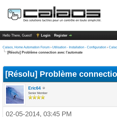
Hello There, Guest!
Login
Register
Calaos, Home Automation Forum
›
Utilisation - Installation - Configuration
›
Calao
[Résolu] Problème connection avec l'automate
ge
[Résolu] Problème connectio
Eric64
Senior Member
02-05-2014, 03:45 PM