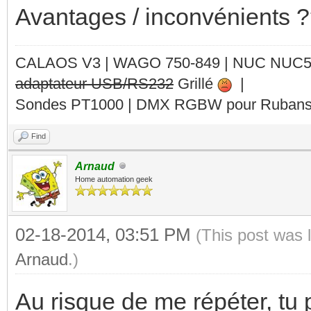
Avantages / inconvénients 
CALAOS V3 | WAGO 750-849 |
NUC NUC
adaptateur USB/RS232
Grillé
|
Sondes PT1000 | DMX RGBW pour Rubans 
Find
Arnaud
Home automation geek
02-18-2014, 03:51 PM
(This post was 
Arnaud
.)
Au risque de me répéter, tu