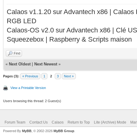
Calaos v1.1.20 sur Advantech x86 | Calaos
RGB LED
Calaos-OS v2.0 sur Advantech x86 | Clé U
Squeezebox | Raspberry & Scripts maison
Find
«
Next Oldest
|
Next Newest
»
Pages (3):
« Previous
1
2
3
Next »
View a Printable Version
Users browsing this thread: 2 Guest(s)
Forum Team
Contact Us
Calaos
Return to Top
Lite (Archive) Mode
Mar
Powered By
MyBB
, © 2002-2026
MyBB Group
.