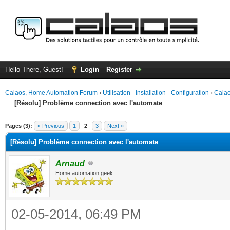
Hello There, Guest!
Login
Register
Calaos, Home Automation Forum
›
Utilisation - Installation - Configuration
›
Calao
[Résolu] Problème connection avec l'automate
ge
Pages (3):
« Previous
1
2
3
Next »
[Résolu] Problème connection avec l'automate
Arnaud
Home automation geek
02-05-2014, 06:49 PM