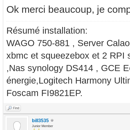
Ok merci beaucoup, je com
Résumé installation:
WAGO 750-881 , Server Calaos
xbmc et squeezebox et 2 RPI 
,Nas synology DS414 , GCE Ec
énergie,Logitech Harmony Ult
Foscam FI9821EP.
Find
bill3535
Junior Member