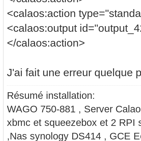
<calaos:action type="standa
<calaos:output id="output_4
</calaos:action>
J'ai fait une erreur quelque p
Résumé installation:
WAGO 750-881 , Server Calaos
xbmc et squeezebox et 2 RPI 
,Nas synology DS414 , GCE Ec