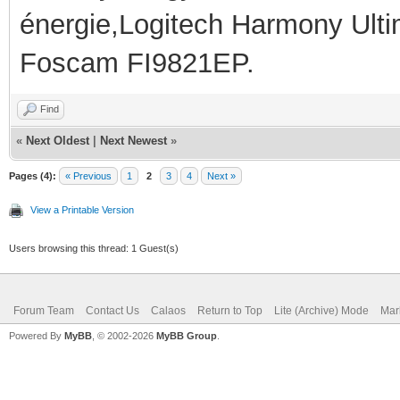
énergie,Logitech Harmony Ult
Foscam FI9821EP.
Find
«
Next Oldest
|
Next Newest
»
Pages (4):
« Previous
1
2
3
4
Next »
View a Printable Version
Users browsing this thread: 1 Guest(s)
Forum Team
Contact Us
Calaos
Return to Top
Lite (Archive) Mode
Mar
Powered By
MyBB
, © 2002-2026
MyBB Group
.