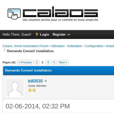
Hello There, Guest!
Login
Register
Calaos, Home Automation Forum
›
Utilisation - Installation - Configuration
›
Insta
Demande Conseil installation.
ge
Pages (4):
« Previous
1
2
3
4
Next »
Demande Conseil installation.
bill3535
Junior Member
02-06-2014, 02:32 PM