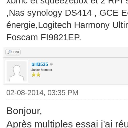
xbmc et squeezebox et 2 RPI 
,Nas synology DS414 , GCE Ec
énergie,Logitech Harmony Ult
Foscam FI9821EP.
Find
bill3535
Junior Member
02-08-2014, 03:35 PM
Bonjour,
Après multiples essai j'ai réu