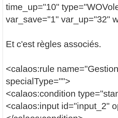
time_up="10" type="WOVole
var_save="1" var_up="32" 
Et c'est règles associés.
<calaos:rule name="Gestion
specialType="">
<calaos:condition type="sta
<calaos:input id="input_2" o