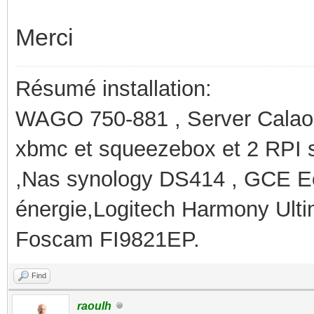
Merci
Résumé installation:
WAGO 750-881 , Server Calaos
xbmc et squeezebox et 2 RPI 
,Nas synology DS414 , GCE Ec
énergie,Logitech Harmony Ult
Foscam FI9821EP.
Find
raoulh