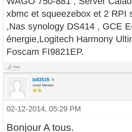
WAGO 750-881 , Server Calaos
xbmc et squeezebox et 2 RPI 
,Nas synology DS414 , GCE Ec
énergie,Logitech Harmony Ult
Foscam FI9821EP.
Find
bill3535
Junior Member
02-12-2014, 05:29 PM
Bonjour A tous.