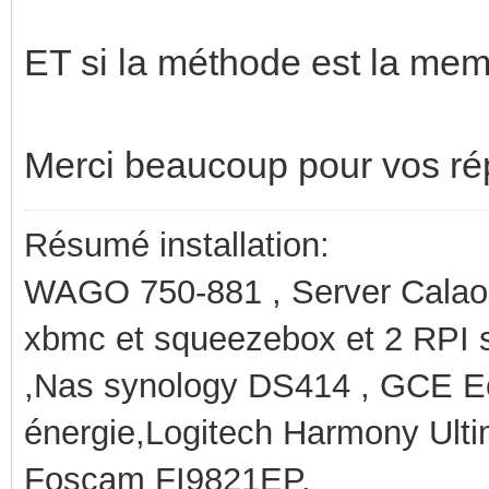
ET si la méthode est la mem
Merci beaucoup pour vos r
Résumé installation:
WAGO 750-881 , Server Calaos
xbmc et squeezebox et 2 RPI 
,Nas synology DS414 , GCE Ec
énergie,Logitech Harmony Ult
Foscam FI9821EP.