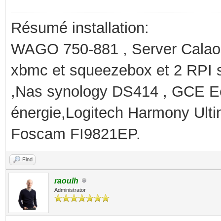
Résumé installation:
WAGO 750-881 , Server Calaos
xbmc et squeezebox et 2 RPI 
,Nas synology DS414 , GCE Ec
énergie,Logitech Harmony Ult
Foscam FI9821EP.
Find
raoulh
Administrator