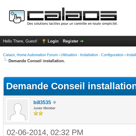
Hello There, Guest!
Login
Register
Calaos, Home Automation Forum
›
Utilisation - Installation - Configuration
›
Insta
Demande Conseil installation.
ge
Demande Conseil installation
bill3535
Junior Member
02-06-2014, 02:32 PM