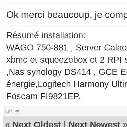
Ok merci beaucoup, je com
Résumé installation:
WAGO 750-881 , Server Calaos
xbmc et squeezebox et 2 RPI 
,Nas synology DS414 , GCE Ec
énergie,Logitech Harmony Ult
Foscam FI9821EP.
Find
«
Next Oldest
|
Next Newest