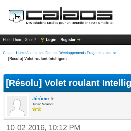
Hello There, Guest!
Login
Register
Calaos, Home Automation Forum
›
Développement
›
Programmation
[Résolu] Volet roulant Intelligent
ge
[Résolu] Volet roulant Intelli
Jérôme
Junior Member
10-02-2016, 10:12 PM