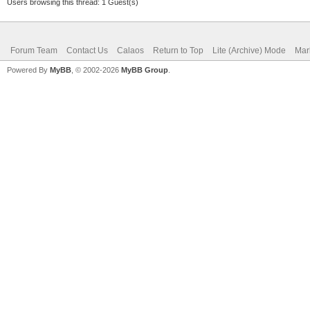
Users browsing this thread: 1 Guest(s)
Forum Team
Contact Us
Calaos
Return to Top
Lite (Archive) Mode
Mar
Powered By
MyBB
, © 2002-2026
MyBB Group
.