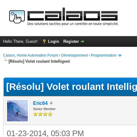
Hello There, Guest!
Login
Register
Calaos, Home Automation Forum
›
Développement
›
Programmation
[Résolu] Volet roulant Intelligent
ge
[Résolu] Volet roulant Intelli
Eric64
Senior Member
01-23-2014, 05:03 PM