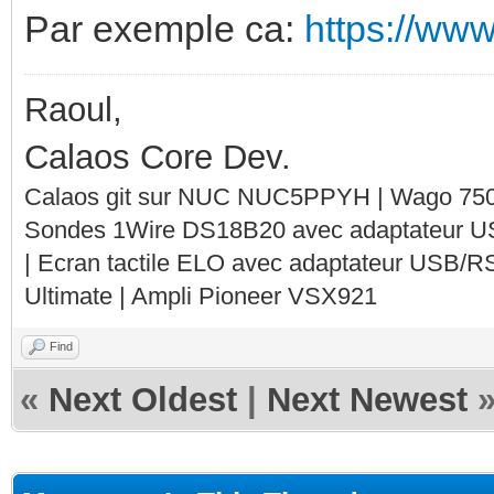
Par exemple ca:
https://www
Raoul,
Calaos Core Dev.
Calaos git sur NUC NUC5PPYH | Wago 750-
Sondes 1Wire DS18B20 avec adaptateur 
| Ecran tactile ELO avec adaptateur USB/R
Ultimate | Ampli Pioneer VSX921
Find
«
Next Oldest
|
Next Newest