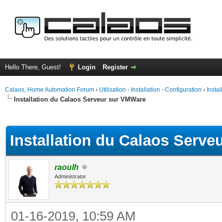
Hello There, Guest!
Login
Register
Calaos, Home Automation Forum
›
Utilisation - Installation - Configuration
›
Insta
Installation du Calaos Serveur sur VMWare
ge
Installation du Calaos Serv
raoulh
Administrator
01-16-2019, 10:59 AM