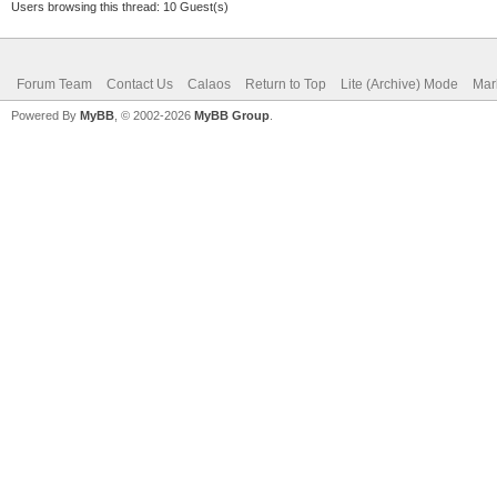
Users browsing this thread: 10 Guest(s)
Forum Team
Contact Us
Calaos
Return to Top
Lite (Archive) Mode
Mar
Powered By
MyBB
, © 2002-2026
MyBB Group
.