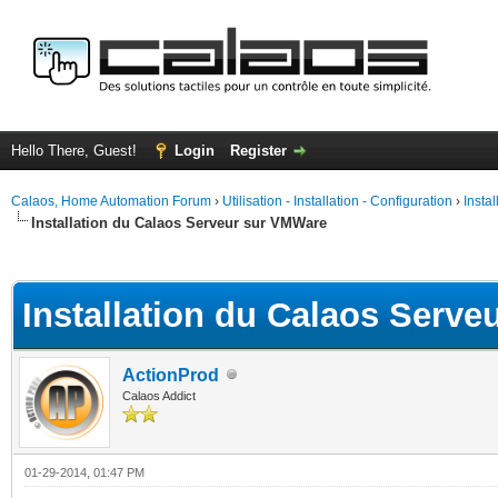
Hello There, Guest!
Login
Register
Calaos, Home Automation Forum
›
Utilisation - Installation - Configuration
›
Insta
Installation du Calaos Serveur sur VMWare
ge
Installation du Calaos Serv
ActionProd
Calaos Addict
01-29-2014, 01:47 PM