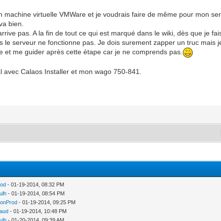
 machine virtuelle VMWare et je voudrais faire de même pour mon ser
 va bien.
 arrive pas. A la fin de tout ce qui est marqué dans le wiki, dès que je fa
rs le serveur ne fonctionne pas. Je dois surement zapper un truc mais j
e et me guider après cette étape car je ne comprends pas.
al avec Calaos Installer et mon wago 750-841.
rod
- 01-19-2014, 08:32 PM
ulh
- 01-19-2014, 08:54 PM
ionProd
- 01-19-2014, 09:25 PM
aud
- 01-19-2014, 10:48 PM
ulh
- 01-20-2014, 09:39 AM