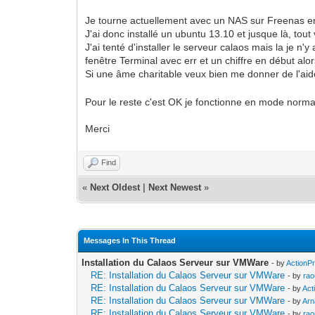
Je tourne actuellement avec un NAS sur Freenas en
J'ai donc installé un ubuntu 13.10 et jusque là, tout
J'ai tenté d'installer le serveur calaos mais la je n'y
fenêtre Terminal avec err et un chiffre en début alo
Si une âme charitable veux bien me donner de l'aid
Pour le reste c'est OK je fonctionne en mode norm
Merci
Find
«
Next Oldest
|
Next Newest
»
Messages In This Thread
Installation du Calaos Serveur sur VMWare
- by
ActionP
RE: Installation du Calaos Serveur sur VMWare
- by
rao
RE: Installation du Calaos Serveur sur VMWare
- by
Act
RE: Installation du Calaos Serveur sur VMWare
- by
Arn
RE: Installation du Calaos Serveur sur VMWare
- by
rao