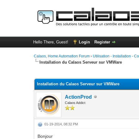
Hello There, Guest!
Login
Register
Calaos, Home Automation Forum
›
Utilisation - Installation - C
Installation du Calaos Serveur sur VMWare
0 Vote(s) - 0 Average
1
2
3
4
5
Installation du Calaos Serveur sur VMWare
ActionProd
Calaos Addict
01-19-2014, 08:32 PM
Bonjour