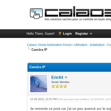
Hello There, Guest!
Login
Register
Calaos, Home Automation Forum
›
Utilisation - Installation - C
Caméra IP
0 Vote(s) - 0 Average
1
2
3
4
5
Caméra IP
Eric64
Senior Member
12-28-2015, 12:31 PM
(This post was last modified: 12-28-2015, 12
Je remonte ce post car j'ai un peu avancé sur le suj