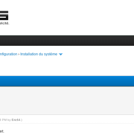
onfiguration
›
Installation du système
:33 PM by
Eric64
.)
et.