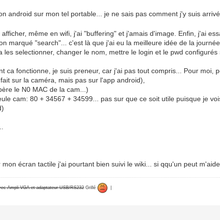
on android sur mon tel portable... je ne sais pas comment j'y suis arriv
fficher, même en wifi, j'ai "buffering" et j'amais d'image. Enfin, j'ai
ton marqué "search"... c'est là que j'ai eu la meilleure idée de la journ
'a les selectionner, changer le nom, mettre le login et le pwd configurés
ca fonctionne, je suis preneur, car j'ai pas tout compris... Pour moi, po
 fait sur la caméra, mais pas sur l'app android),
cupère le N0 MAC de la cam...)
seule cam: 80 + 34567 + 34599... pas sur que ce soit utile puisque je voi
d)
..
 mon écran tactile j'ai pourtant bien suivi le wiki... si qqu'un peut m'aide
avec Ampli VGA et adaptateur USB/RS232
Grillé
|