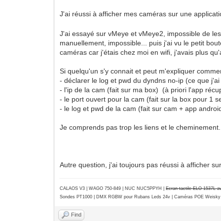
J'ai réussi à afficher mes caméras sur une applicati
J'ai essayé sur vMeye et vMeye2, impossible de les a
manuellement, impossible... puis j'ai vu le petit bou
caméras car j'étais chez moi en wifi, j'avais plus qu
Si quelqu'un s'y connait et peut m'expliquer comment 
- déclarer le log et pwd du dyndns no-ip (ce que j'ai
- l'ip de la cam (fait sur ma box) (à priori l'app ré
- le port ouvert pour la cam (fait sur la box pour 1 
- le log et pwd de la cam (fait sur cam + app androi
Je comprends pas trop les liens et le cheminement.
Autre question, j'ai toujours pas réussi à afficher sur
CALAOS V3 | WAGO 750-849 |
NUC NUC5PPYH
|
Ecran tactile ELO 1537L 
Sondes PT1000 | DMX RGBW pour Rubans Leds 24v | Caméras POE Weisky
Find