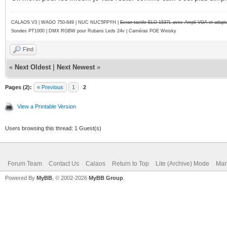
CALAOS V3 | WAGO 750-849 |
NUC NUC5PPYH
|
Ecran tactile ELO 1537L avec Ampli VGA et adap
Sondes PT1000 | DMX RGBW pour Rubans Leds 24v | Caméras POE Weisky
Find
«
Next Oldest
|
Next Newest
»
Pages (2):
« Previous
1
2
View a Printable Version
Users browsing this thread: 1 Guest(s)
Forum Team
Contact Us
Calaos
Return to Top
Lite (Archive) Mode
Mar
Powered By
MyBB
, © 2002-2026
MyBB Group
.