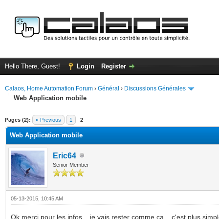
Hello There, Guest!
Login
Register
Calaos, Home Automation Forum
›
Général
›
Discussions Générales
Web Application mobile
ge
Pages (2):
« Previous
1
2
Web Application mobile
Eric64
Senior Member
05-13-2015, 10:45 AM
Ok merci pour les infos... je vais rester comme ca... c'est plus simple