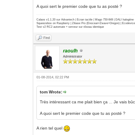
calaos:setOutputValue("output_cha
A quoi sert le premier code que tu as posté ?
end
end
Calaos v1.1.20 sur Advantech | Ecran tactile | Wago 750-849 | DALI halogèn
Squeezebox on Raspberry | Zibase Pro (Enocean+Zwave+Oregon) | Ecodevice | 
-- start/stop plancher pompe si consign
Test v2 RC2 automate + serveur sur réseau identique
if temp_plancher <= consigne_plancher t
calaos:setOutputValue("output_chauff
Find
end
if temp_plancher > (consigne_plancher +
raoulh
calaos:setOutputValue("output_chauff
end
Administrator
-- pas besoin d'action, toujours retour
return false
01-08-2014, 02:22 PM
tom Wrote:
Très intéressant ca me plait bien ça ... Je vais bûc
A quoi sert le premier code que tu as posté ?
A rien tel quel