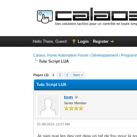
Hello There, Guest!
Login
Register
Calaos, Home Automation Forum
›
Développement
›
Programm
Tuto Script LUA
0 Vote(s) - 0 Average
1
2
3
4
5
Pages (3):
1
2
3
Next »
Tuto Script LUA
tom
Senior Member
01-08-2014, 12:27 AM
Je sais que les dev ont deja un taf de fou pour la so