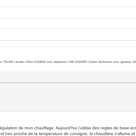
r 750-464 | Sondes 1Wire DS18B20 avec adaptateur USB DS9490R | Nodes MySensors avec gateway USB 
la régulation de mon chauffage. Aujourd'hui j'utilise des regles de base 
est tres proche de la température de consigne, la chaudiére s'allume e