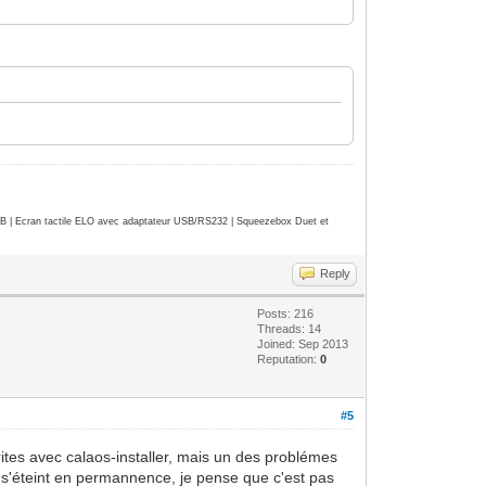
| Ecran tactile ELO avec adaptateur USB/RS232 | Squeezebox Duet et
Reply
Posts: 216
Threads: 14
Joined: Sep 2013
Reputation:
0
#5
écrites avec calaos-installer, mais un des problémes
t s'éteint en permannence, je pense que c'est pas