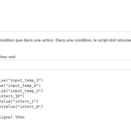
ondition que dans une action. Dans une condition, le script doit retouner
chez moi:
lue("input_temp_3")
ue("input_temp_0")
lue("input_temp_2")
intern_10")
Value("intern_1")
utValue("intern_0")
signe) then