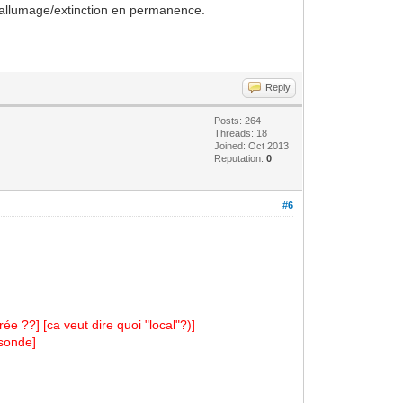
 d'allumage/extinction en permanence.
Reply
Posts: 264
Threads: 18
Joined: Oct 2013
Reputation:
0
#6
ée ??] [ca veut dire quoi "local"?)]
 sonde]