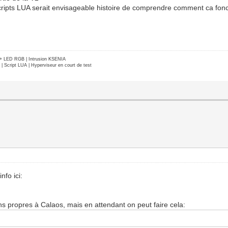
s scripts LUA serait envisageable histoire de comprendre comment ca fonc
e + LED RGB | Intrusion KSENIA
Script LUA | Hyperviseur en court de test
nfo ici:
ions propres à Calaos, mais en attendant on peut faire cela: