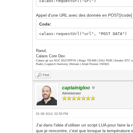
calaos:requestUrl("url")
Appel d'une URL avec des donnée en POST[/code]
Code:
calaos:requestUrl("url", "POST DATA")
Raoul,
Calaos Core Dev.
Calaos git sur NUC NUC5PPYH | Wago 750-849 | DALI RGB | Sondes NTC su
Radio | Logitech Harmony Ultimate | Ampli Pioneer VSX921
Find
captainigloo
Administrator
01-08-2014, 02:59 PM
J'ai dans l'idée d'utiliser un script LUA pour faire 
que je rencontre, c'est que lorsque la température 