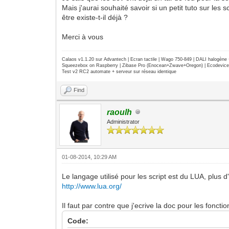
Mais j'aurai souhaité savoir si un petit tuto sur le
être existe-t-il déjà ?
Merci à vous
Calaos v1.1.20 sur Advantech | Ecran tactile | Wago 750-849 | DALI halogèn
Squeezebox on Raspberry | Zibase Pro (Enocean+Zwave+Oregon) | Ecodevice | 
Test v2 RC2 automate + serveur sur réseau identique
Find
raoulh
Administrator
01-08-2014, 10:29 AM
Le langage utilisé pour les script est du LUA, plus d'i
http://www.lua.org/
Il faut par contre que j'ecrive la doc pour les fonct
Code: