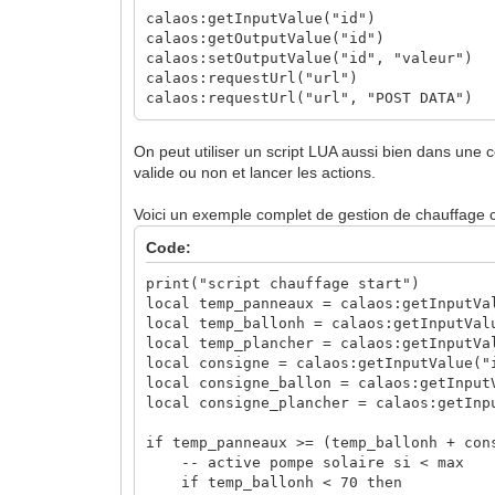
calaos:getInputValue("id")
calaos:getOutputValue("id")
calaos:setOutputValue("id", "valeur")
calaos:requestUrl("url")
calaos:requestUrl("url", "POST DATA")
On peut utiliser un script LUA aussi bien dans une c
valide ou non et lancer les actions.
Voici un exemple complet de gestion de chauffage 
Code:
print("script chauffage start")
local temp_panneaux = calaos:getInputVa
local temp_ballonh = calaos:getInputVal
local temp_plancher = calaos:getInputVa
local consigne = calaos:getInputValue("
local consigne_ballon = calaos:getInput
local consigne_plancher = calaos:getInp
if temp_panneaux >= (temp_ballonh + con
-- active pompe solaire si < max
if temp_ballonh < 70 then