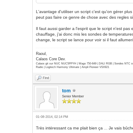
calaos:setOutputValue("output_cha
else
L'avantage d'utiliser un script c'est qu'on gérer pl
calaos:setOutputValue("output_cha
peut pas faire ce genre de chose avec des regles s
end
Il faut aussi garder a l'esprit que le script n'est
-- force stop elect resistance
chauffage, j'ai donc mis les sondes de temperatur
calaos:setOutputValue("output_chauff
change, le script se lance pour voir si il faut allume
active_elec = false
end
Raoul,
Calaos Core Dev.
-- Arret de la pompe solaire si tempera
Calaos git sur NUC NUC5PPYH | Wago 750-849 | DALI RGB | Sondes NTC su
if temp_panneaux <= temp_ballonh then
Radio | Logitech Harmony Ultimate | Ampli Pioneer VSX921
-- stop pompe solaire
calaos:setOutputValue("output_chauff
Find
active_elec = true
tom
end
Senior Member
-- start/stop elec si consigne et activ
if active_elec then
if temp_ballonh <= consigne_ballon 
01-08-2014, 02:14 PM
calaos:setOutputValue("output_cha
end
Très intéressant ca me plait bien ça ... Je vais bûche
if temp_ballonh > (consigne_ballon +