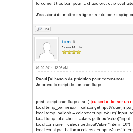
forcément tres bon pour la chaudiére, et je souhaite
J'essaierai de mettre en ligne un tuto pour expliqu
Find
tom
Senior Member
01-09-2014, 12:06 AM
Raoul j'ai besoin de précision pour commencer ...
Je prend le script de ton chauffage
print("script chauffage start")
[ca sert à donner un n
local temp_panneaux = calaos:getInputValue("inp
local temp_ballonh = calaos:getInputValue("input_
local temp_plancher = calaos:getInputValue("input
local consigne = calaos:getInputValue("intern_10")
local consigne_ballon = calaos:getInputValue("inter