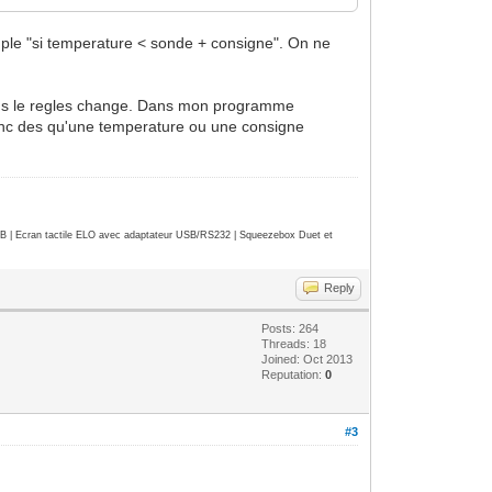
xemple "si temperature < sonde + consigne". On ne
e dans le regles change. Dans mon programme
onc des qu'une temperature ou une consigne
| Ecran tactile ELO avec adaptateur USB/RS232 | Squeezebox Duet et
Reply
Posts: 264
Threads: 18
Joined: Oct 2013
Reputation:
0
#3