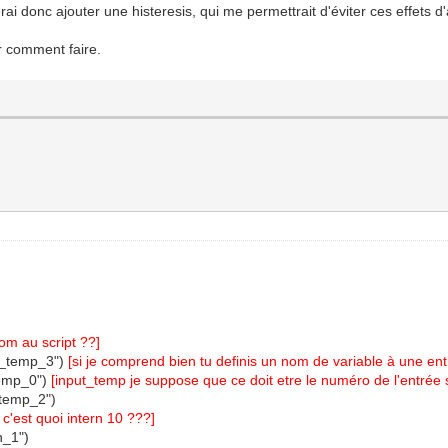
rai donc ajouter une histeresis, qui me permettrait d'éviter ces effets
er comment faire.
om au script ??]
ut_temp_3")
[si je comprend bien tu definis un nom de variable à une entr
temp_0")
[input_temp je suppose que ce doit etre le numéro de l'entrée
_temp_2")
[ c'est quoi intern 10 ???]
n_1")