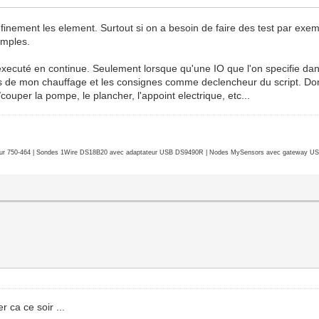
uff_2", true)
us finement les element. Surtout si on a besoin de faire des test par e
uff_2", false)
imples.
 pas executé en continue. Seulement lorsque qu'une IO que l'on specifi
es de mon chauffage et les consignes comme declencheur du script. D
_1", false)
r/couper la pompe, le plancher, l'appoint electrique, etc...
ture panneau insuffisante
r 750-464 | Sondes 1Wire DS18B20 avec adaptateur USB DS9490R | Nodes MySensors avec gateway USB 
_2", false)
e elec
then
uff_1", true)
r ca ce soir ...
 1) then