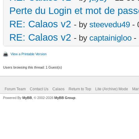
Perte du Login et mot de pass
RE: Calaos v2
- by
steevedu49
- 
RE: Calaos v2
- by
captainigloo
-
View a Printable Version
Users browsing this thread: 1 Guest(s)
Forum Team
Contact Us
Calaos
Return to Top
Lite (Archive) Mode
Mar
Powered By
MyBB
, © 2002-2026
MyBB Group
.