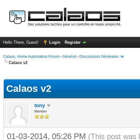
Hello There, Guest!
Login
Register
Calaos, Home Automation Forum
›
Général
›
Discussions Générales
Calaos v2
ge
Calaos v2
tony
Member
01-03-2014, 05:26 PM
(This post was 