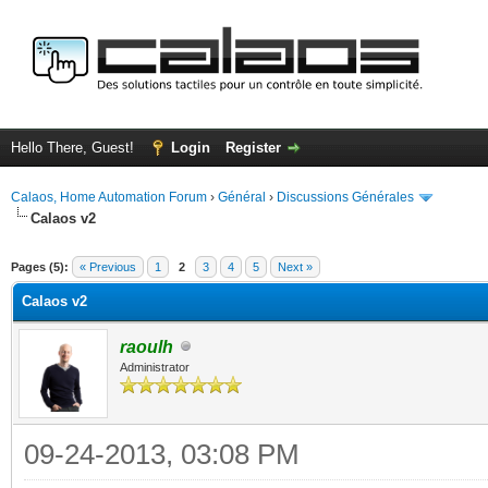
Hello There, Guest!
Login
Register
Calaos, Home Automation Forum
›
Général
›
Discussions Générales
Calaos v2
ge
Pages (5):
« Previous
1
2
3
4
5
Next »
Calaos v2
raoulh
Administrator
09-24-2013, 03:08 PM