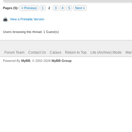
Pages (5):
« Previous
1
2
3
4
5
Next »
View a Printable Version
Users browsing this thread: 1 Guest(s)
Forum Team
Contact Us
Calaos
Return to Top
Lite (Archive) Mode
Mar
Powered By
MyBB
, © 2002-2026
MyBB Group
.