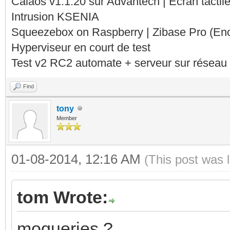
Calaos v1.1.20 sur Advantech | Ecran tacti
Intrusion KSENIA
Squeezebox on Raspberry | Zibase Pro (En
Hyperviseur en court de test
Test v2 RC2 automate + serveur sur réseau 
Find
tony
Member
01-08-2014, 12:16 AM
(This post was 
tom Wrote:
moqueries ?