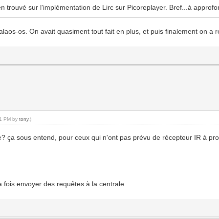
 rien trouvé sur l'implémentation de Lirc sur Picoreplayer. Bref...à appro
aos-os. On avait quasiment tout fait en plus, et puis finalement on a r
:21 PM by
tony
.)
ale? ça sous entend, pour ceux qui n'ont pas prévu de récepteur IR à pro
la fois envoyer des requêtes à la centrale.