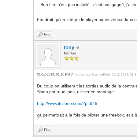
Ben Lirc n'est pas installé...c'est pas gagné, j'ai
Faudrait qu'on intégre le player squeezebox dans cal
Find
tony
Member
01-12-2014, 01:18 PM
(This post was last modified: 01-12-2014, 01
Du coup on utiliserait les sorties audio de la centr
Sinon pourquoi pas, utiliser ce montage:
http://www.ituilerie.com/?p=946
ça permettrait à la fois de piloter une freebox, et à 
Find