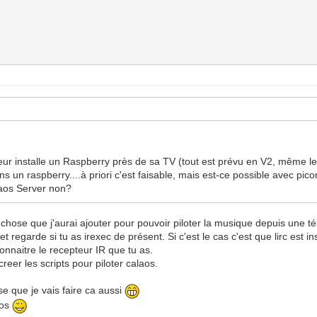
ateur installe un Raspberry près de sa TV (tout est prévu en V2, même le
ns un raspberry....à priori c'est faisable, mais est-ce possible avec pic
laos Server non?
ue chose que j'aurai ajouter pour pouvoir piloter la musique depuis une
t regarde si tu as irexec de présent. Si c'est le cas c'est que lirc est i
connaitre le recepteur IR que tu as.
eer les scripts pour piloter calaos.
e que je vais faire ca aussi
-os