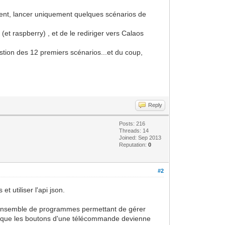
ément, lancer uniquement quelques scénarios de
(et raspberry) , et de le rediriger vers Calaos
gestion des 12 premiers scénarios...et du coup,
Reply
Posts: 216
Threads: 14
Joined: Sep 2013
Reputation:
0
#2
t utiliser l'api json.
 un ensemble de programmes permettant de gérer
te que les boutons d'une télécommande devienne