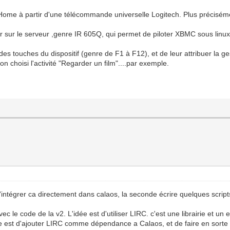
aos Home à partir d'une télécommande universelle Logitech. Plus précis
teur sur le serveur ,genre IR 605Q, qui permet de piloter XBMC sous linux 
n des touches du dispositif (genre de F1 à F12), et de leur attribuer la 
on choisi l'activité "Regarder un film"....par exemple.
ntégrer ca directement dans calaos, la seconde écrire quelques scripts e
c le code de la v2. L'idée est d'utiliser LIRC. c'est une librairie et
idée est d'ajouter LIRC comme dépendance a Calaos, et de faire en sor