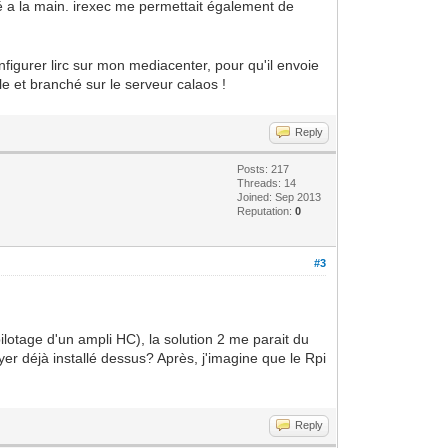
dé a la main. irexec me permettait également de
nfigurer lirc sur mon mediacenter, pour qu'il envoie
le et branché sur le serveur calaos !
Reply
Posts: 217
Threads: 14
Joined: Sep 2013
Reputation:
0
#3
ilotage d'un ampli HC), la solution 2 me parait du
ayer déjà installé dessus? Après, j'imagine que le Rpi
Reply