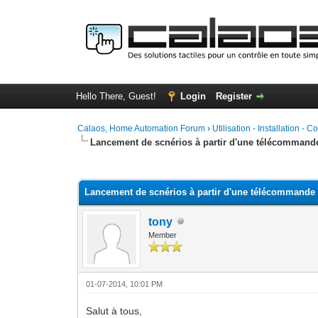
Hello There, Guest!
Login
Register
Calaos, Home Automation Forum
›
Utilisation - Installation - C
Lancement de scnérios à partir d'une télécomman
0 Vote(s) - 0 Average
1
2
3
4
5
Lancement de scnérios à partir d'une télécommand
tony
Member
01-07-2014, 10:01 PM
Salut à tous,