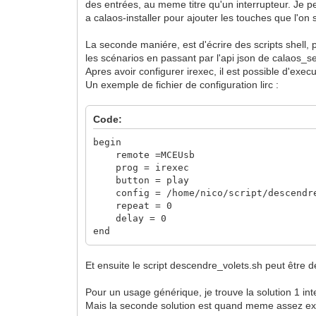
des entrées, au meme titre qu'un interrupteur. Je p
a calaos-installer pour ajouter les touches que l'on 
La seconde maniére, est d'écrire des scripts shell,
les scénarios en passant par l'api json de calaos_se
Apres avoir configurer irexec, il est possible d'ex
Un exemple de fichier de configuration lirc :
Code:
begin
remote =MCEUsb
prog = irexec
button = play
config = /home/nico/script/descendre
repeat = 0
delay = 0
end
Et ensuite le script descendre_volets.sh peut être 
Pour un usage générique, je trouve la solution 1 int
Mais la seconde solution est quand meme assez e