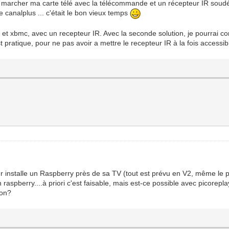
ait marcher ma carte télé avec la télécommande et un récepteur IR sou
e canalplus ... c'était le bon vieux temps
 et xbmc, avec un recepteur IR. Avec la seconde solution, je pourrai co
t pratique, pour ne pas avoir a mettre le recepteur IR à la fois accessib
eur installe un Raspberry près de sa TV (tout est prévu en V2, même le p
 raspberry....à priori c'est faisable, mais est-ce possible avec picorepl
non?