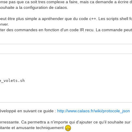
ense pas que ca soit tres complexe a faire, mais ca demande a écrire d
souhaite a la configuration de calaos.
 peut être plus simple a apréhender que du code c++. Les scripts shell f
rver.
ecuter des commandes en fonction d'un code IR recu. La commande peut a
_volets.sh
développé en suivant ce guide :
http://www.calaos.fr/wiki/protocole_json
erressante. Ca permettra a n'importe qui d'ajouter ce qu'il souhaite sur
xitante et amusante techniquement