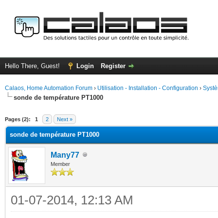
Hello There, Guest!
Login
Register
Calaos, Home Automation Forum
›
Utilisation - Installation - Configuration
›
Systè
sonde de température PT1000
ge
Pages (2):
1
2
Next »
sonde de température PT1000
Many77
Member
01-07-2014, 12:13 AM