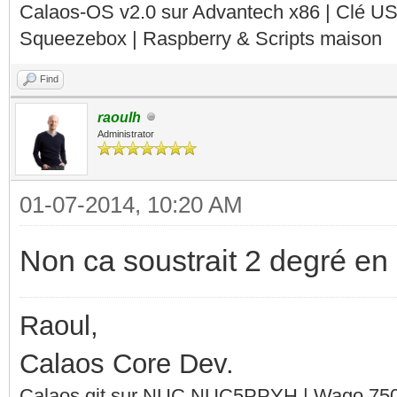
Calaos-OS v2.0 sur Advantech x86 | Clé U
Squeezebox | Raspberry & Scripts maison
Find
raoulh
Administrator
01-07-2014, 10:20 AM
Non ca soustrait 2 degré en
Raoul,
Calaos Core Dev.
Calaos git sur NUC NUC5PPYH | Wago 750-