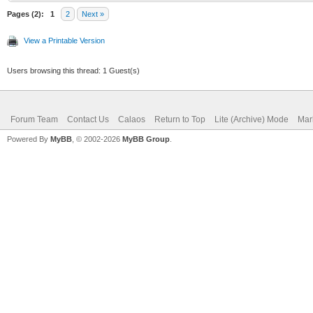
Pages (2):
1
2
Next »
View a Printable Version
Users browsing this thread: 1 Guest(s)
Forum Team
Contact Us
Calaos
Return to Top
Lite (Archive) Mode
Mar
Powered By
MyBB
, © 2002-2026
MyBB Group
.