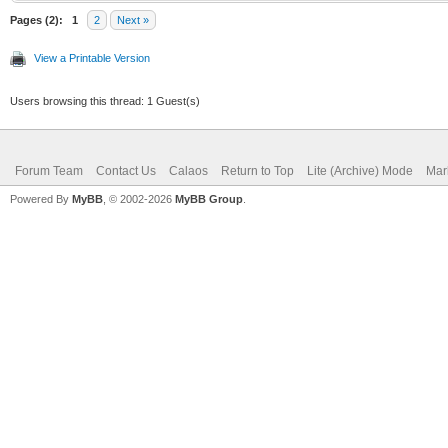
Pages (2):
1
2
Next »
View a Printable Version
Users browsing this thread: 1 Guest(s)
Forum Team
Contact Us
Calaos
Return to Top
Lite (Archive) Mode
Mar
Powered By
MyBB
, © 2002-2026
MyBB Group
.