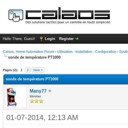
Hello There, Guest!
Login
Register
Calaos, Home Automation Forum
›
Utilisation - Installation - Configuration
›
Systè
sonde de température PT1000
ge
Pages (2):
1
2
Next »
sonde de température PT1000
Many77
Member
01-07-2014, 12:13 AM