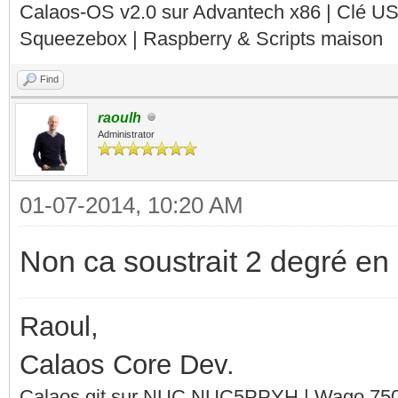
Calaos-OS v2.0 sur Advantech x86 | Clé U
Squeezebox | Raspberry & Scripts maison
Find
raoulh
Administrator
01-07-2014, 10:20 AM
Non ca soustrait 2 degré en
Raoul,
Calaos Core Dev.
Calaos git sur NUC NUC5PPYH | Wago 750-