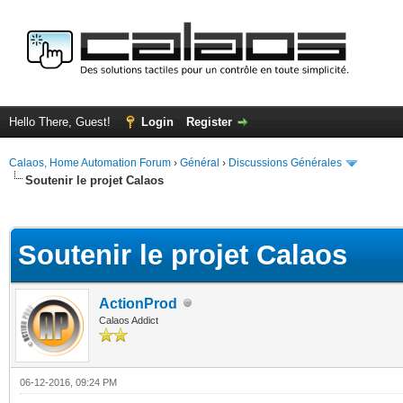
Hello There, Guest!
Login
Register
Calaos, Home Automation Forum
›
Général
›
Discussions Générales
Soutenir le projet Calaos
ge
Soutenir le projet Calaos
ActionProd
Calaos Addict
06-12-2016, 09:24 PM