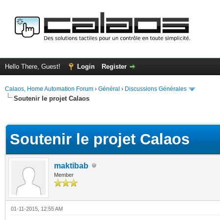
Hello There, Guest!
Login
Register
Calaos, Home Automation Forum
›
Général
›
Discussions Générales
Soutenir le projet Calaos
ge
Soutenir le projet Calaos
maktibab
Member
01-11-2015, 12:55 AM