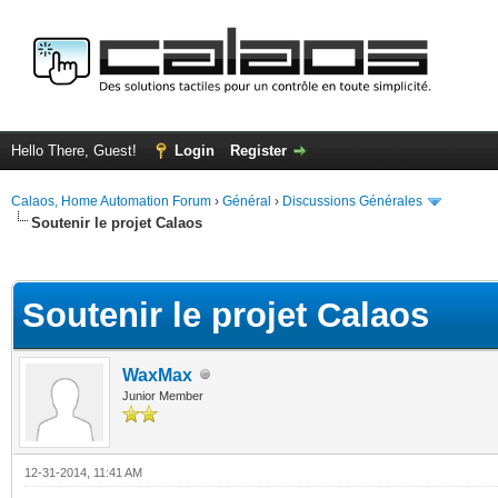
Hello There, Guest!
Login
Register
Calaos, Home Automation Forum
›
Général
›
Discussions Générales
Soutenir le projet Calaos
ge
Soutenir le projet Calaos
WaxMax
Junior Member
12-31-2014, 11:41 AM