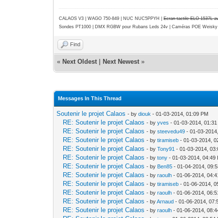
CALAOS V3 | WAGO 750-849 |
NUC NUC5PPYH
|
Ecran tactile ELO 1537L 
Sondes PT1000 | DMX RGBW pour Rubans Leds 24v | Caméras POE Weisky
Find
«
Next Oldest
|
Next Newest
»
Messages In This Thread
Soutenir le projet Calaos
- by
diouk
- 01-03-2014, 01:09 PM
RE: Soutenir le projet Calaos
- by
yves
- 01-03-2014, 01:3
RE: Soutenir le projet Calaos
- by
steevedu49
- 01-03-2014
RE: Soutenir le projet Calaos
- by
tiramiseb
- 01-03-2014, 0
RE: Soutenir le projet Calaos
- by
Tony91
- 01-03-2014, 03
RE: Soutenir le projet Calaos
- by
tony
- 01-03-2014, 04:49
RE: Soutenir le projet Calaos
- by
Ben85
- 01-04-2014, 09:
RE: Soutenir le projet Calaos
- by
raoulh
- 01-06-2014, 04:
RE: Soutenir le projet Calaos
- by
tiramiseb
- 01-06-2014, 0
RE: Soutenir le projet Calaos
- by
raoulh
- 01-06-2014, 06:
RE: Soutenir le projet Calaos
- by
Arnaud
- 01-06-2014, 07
RE: Soutenir le projet Calaos
- by
raoulh
- 01-06-2014, 08: