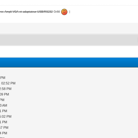
avec Ampli VGA et adaptateur USB/RS232
Grillé
|
1 PM
, 02:52 PM
2:58 PM
:09 PM
 PM
53 AM
41 PM
5:02 PM
51 PM
:57 PM
44 PM