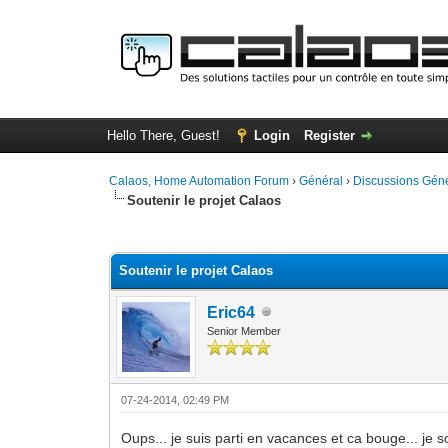
Hello There, Guest!
Login
Register
Calaos, Home Automation Forum
›
Général
›
Discussions Gén
Soutenir le projet Calaos
4 Vote(s) - 4 Average
1
2
3
4
5
Soutenir le projet Calaos
Eric64
Senior Member
07-24-2014, 02:49 PM
Oups... je suis parti en vacances et ca bouge... je s