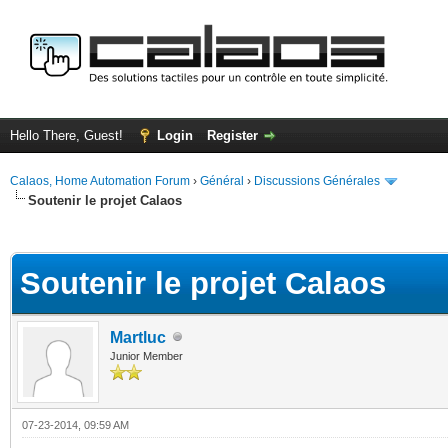
Hello There, Guest!
Login
Register
Calaos, Home Automation Forum
›
Général
›
Discussions Générales
Soutenir le projet Calaos
ge
Soutenir le projet Calaos
Martluc
Junior Member
07-23-2014, 09:59 AM