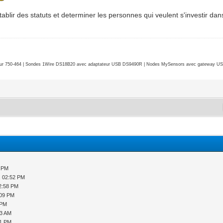
etablir des statuts et determiner les personnes qui veulent s'investir da
r 750-464 | Sondes 1Wire DS18B20 avec adaptateur USB DS9490R | Nodes MySensors avec gateway USB 
1 PM
, 02:52 PM
2:58 PM
:09 PM
 PM
53 AM
41 PM