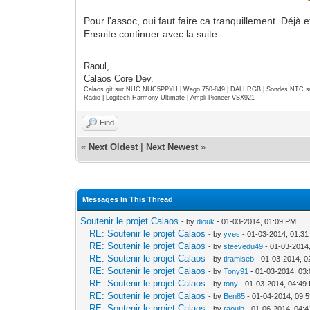
Pour l'assoc, oui faut faire ca tranquillement. Déjà 
Ensuite continuer avec la suite...
Raoul,
Calaos Core Dev.
Calaos git sur NUC NUC5PPYH | Wago 750-849 | DALI RGB | Sondes NTC su
Radio | Logitech Harmony Ultimate | Ampli Pioneer VSX921
Find
«
Next Oldest
|
Next Newest
»
Messages In This Thread
Soutenir le projet Calaos
- by
diouk
- 01-03-2014, 01:09 PM
RE: Soutenir le projet Calaos
- by
yves
- 01-03-2014, 01:3
RE: Soutenir le projet Calaos
- by
steevedu49
- 01-03-2014
RE: Soutenir le projet Calaos
- by
tiramiseb
- 01-03-2014, 0
RE: Soutenir le projet Calaos
- by
Tony91
- 01-03-2014, 03
RE: Soutenir le projet Calaos
- by
tony
- 01-03-2014, 04:49
RE: Soutenir le projet Calaos
- by
Ben85
- 01-04-2014, 09:
RE: Soutenir le projet Calaos
- by
raoulh
- 01-06-2014, 04: