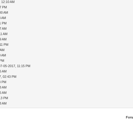
, 12:10 AM
47 PM
:00 AM
3 AM
11 PM
57 AM
11 AM
19 AM
:11 PM
 AM
0 AM
 PM
07-05-2017, 11:15 PM
56 AM
7, 02:43 PM
23 PM
18 AM
26 AM
:13 PM
33 AM
For