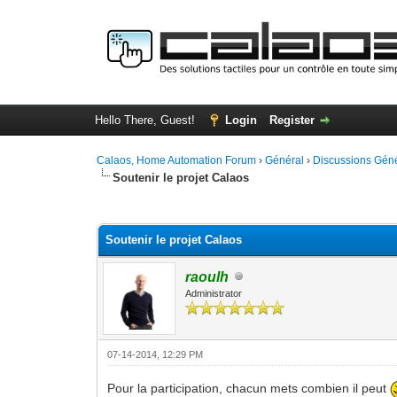
Hello There, Guest!
Login
Register
Calaos, Home Automation Forum
›
Général
›
Discussions Gén
Soutenir le projet Calaos
4 Vote(s) - 4 Average
1
2
3
4
5
Soutenir le projet Calaos
raoulh
Administrator
07-14-2014, 12:29 PM
Pour la participation, chacun mets combien il peut