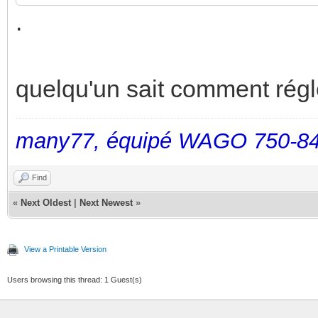
.
quelqu'un sait comment régl
many77, équipé WAGO 750-84
Find
«
Next Oldest
|
Next Newest
»
View a Printable Version
Users browsing this thread: 1 Guest(s)