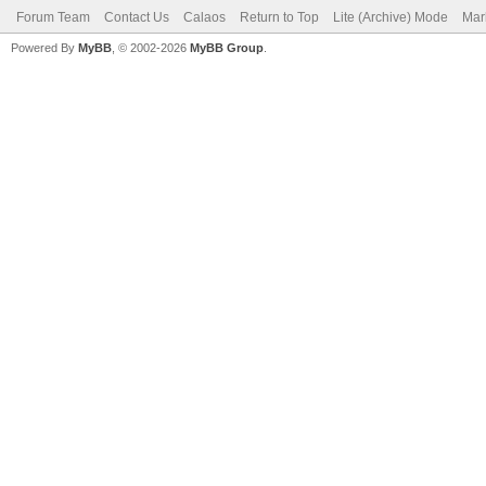
Forum Team
Contact Us
Calaos
Return to Top
Lite (Archive) Mode
Mar
Powered By
MyBB
, © 2002-2026
MyBB Group
.