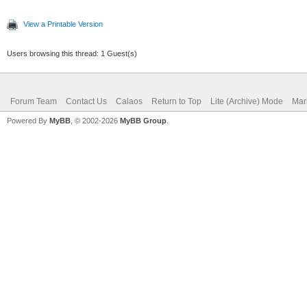
View a Printable Version
Users browsing this thread: 1 Guest(s)
Forum Team
Contact Us
Calaos
Return to Top
Lite (Archive) Mode
Mar
Powered By
MyBB
, © 2002-2026
MyBB Group
.