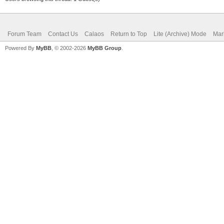
Forum Team
Contact Us
Calaos
Return to Top
Lite (Archive) Mode
Mar
Powered By
MyBB
, © 2002-2026
MyBB Group
.