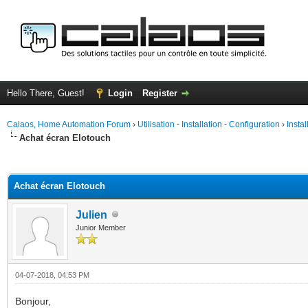
Hello There, Guest!
Login
Register
Calaos, Home Automation Forum
›
Utilisation - Installation - Configuration
›
Insta
Achat écran Elotouch
ge
Achat écran Elotouch
Julien
Junior Member
04-07-2018, 04:53 PM
Bonjour,