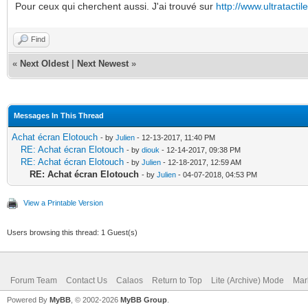
Pour ceux qui cherchent aussi. J'ai trouvé sur
http://www.ultratactile
Find
«
Next Oldest
|
Next Newest
»
Messages In This Thread
Achat écran Elotouch
- by
Julien
- 12-13-2017, 11:40 PM
RE: Achat écran Elotouch
- by
diouk
- 12-14-2017, 09:38 PM
RE: Achat écran Elotouch
- by
Julien
- 12-18-2017, 12:59 AM
RE: Achat écran Elotouch
- by
Julien
- 04-07-2018, 04:53 PM
View a Printable Version
Users browsing this thread: 1 Guest(s)
Forum Team
Contact Us
Calaos
Return to Top
Lite (Archive) Mode
Mar
Powered By
MyBB
, © 2002-2026
MyBB Group
.