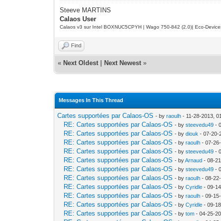
Steeve MARTINS
Calaos User
Calaos v3 sur Intel BOXNUC5CPYH | Wago 750-842 (2.0)| Eco-Device
Find
«
Next Oldest
|
Next Newest
»
Messages In This Thread
Cartes supportées par Calaos-OS
- by
raoulh
- 11-28-2013, 0
RE: Cartes supportées par Calaos-OS
- by
steevedu49
- 
RE: Cartes supportées par Calaos-OS
- by
diouk
- 07-20-
RE: Cartes supportées par Calaos-OS
- by
raoulh
- 07-26
RE: Cartes supportées par Calaos-OS
- by
steevedu49
- 
RE: Cartes supportées par Calaos-OS
- by
Arnaud
- 08-2
RE: Cartes supportées par Calaos-OS
- by
steevedu49
- 
RE: Cartes supportées par Calaos-OS
- by
raoulh
- 08-22
RE: Cartes supportées par Calaos-OS
- by
Cyridle
- 09-1
RE: Cartes supportées par Calaos-OS
- by
raoulh
- 09-15
RE: Cartes supportées par Calaos-OS
- by
Cyridle
- 09-1
RE: Cartes supportées par Calaos-OS
- by
tom
- 04-25-2