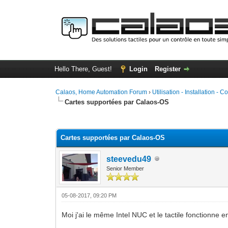
Hello There, Guest!
Login
Register
Calaos, Home Automation Forum
›
Utilisation - Installation - C
Cartes supportées par Calaos-OS
0 Vote(s) - 0 Average
1
2
3
4
5
Cartes supportées par Calaos-OS
steevedu49
Senior Member
05-08-2017, 09:20 PM
Moi j'ai le même Intel NUC et le tactile fonctionne