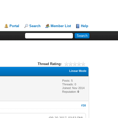
Portal
Search
Member List
Help
Thread Rating:
Linear Mode
Posts: 5
Threads: 0
Joined: Nov 2014
Reputation:
0
#16
(09-20-2017, 03:53 PM)