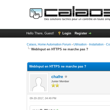
Hello There, Guest!
Login
Register
Calaos, Home Automation Forum
›
Utilisation - Installation - C
WebInput en HTTPS ne marche pas ?
0 Vote(s) - 0 Average
1
2
3
4
5
WebInput en HTTPS ne marche pas ?
chafre
Junior Member
09-20-2017, 04:49 PM