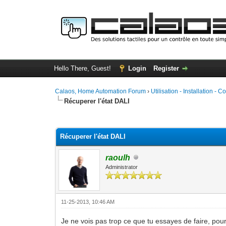
Hello There, Guest!
Login
Register
Calaos, Home Automation Forum
›
Utilisation - Installation - C
Récuperer l'état DALI
0 Vote(s) - 0 Average
1
2
3
4
5
Récuperer l'état DALI
raoulh
Administrator
11-25-2013, 10:46 AM
Je ne vois pas trop ce que tu essayes de faire, pour