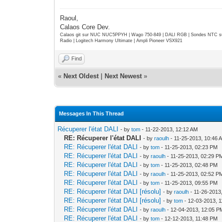
Raoul,
Calaos Core Dev.
Calaos git sur NUC NUC5PPYH | Wago 750-849 | DALI RGB | Sondes NTC su
Radio | Logitech Harmony Ultimate | Ampli Pioneer VSX921
Find
«
Next Oldest
|
Next Newest
»
Messages In This Thread
Récuperer l'état DALI
- by
tom
- 11-22-2013, 12:12 AM
RE: Récuperer l'état DALI
- by
raoulh
- 11-25-2013, 10:46 
RE: Récuperer l'état DALI
- by
tom
- 11-25-2013, 02:23 PM
RE: Récuperer l'état DALI
- by
raoulh
- 11-25-2013, 02:29 P
RE: Récuperer l'état DALI
- by
tom
- 11-25-2013, 02:48 PM
RE: Récuperer l'état DALI
- by
raoulh
- 11-25-2013, 02:52 P
RE: Récuperer l'état DALI
- by
tom
- 11-25-2013, 09:55 PM
RE: Récuperer l'état DALI [résolu]
- by
raoulh
- 11-26-2013
RE: Récuperer l'état DALI [résolu]
- by
tom
- 12-03-2013, 
RE: Récuperer l'état DALI
- by
raoulh
- 12-04-2013, 12:05 P
RE: Récuperer l'état DALI
- by
tom
- 12-12-2013, 11:48 PM