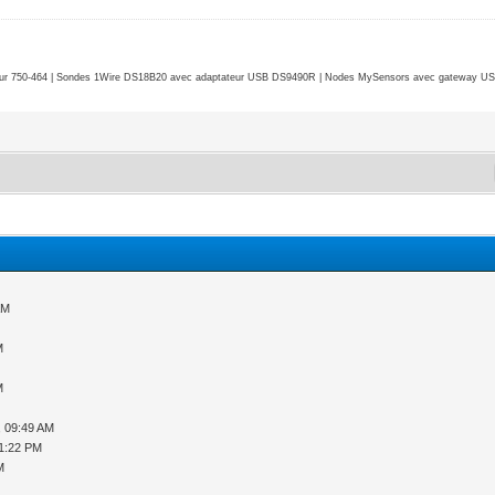
r 750-464 | Sondes 1Wire DS18B20 avec adaptateur USB DS9490R | Nodes MySensors avec gateway USB 
AM
M
M
, 09:49 AM
11:22 PM
M