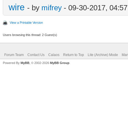
wire
- by
mifrey
- 09-30-2017, 04:5
View a Printable Version
Users browsing this thread: 2 Guest(s)
Forum Team
Contact Us
Calaos
Return to Top
Lite (Archive) Mode
Mar
Powered By
MyBB
, © 2002-2026
MyBB Group
.