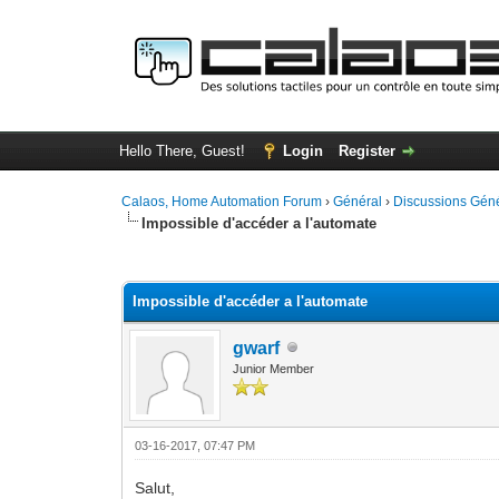
Hello There, Guest!
Login
Register
Calaos, Home Automation Forum
›
Général
›
Discussions Gén
Impossible d'accéder a l'automate
0 Vote(s) - 0 Average
1
2
3
4
5
Impossible d'accéder a l'automate
gwarf
Junior Member
03-16-2017, 07:47 PM
Salut,