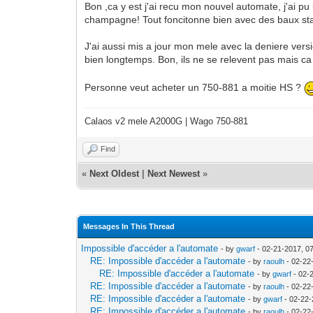
Bon ,ca y est j'ai recu mon nouvel automate, j'ai 
champagne! Tout foncitonne bien avec des baux st
J'ai aussi mis a jour mon mele avec la deniere vers
bien longtemps. Bon, ils ne se relevent pas mais ca
Personne veut acheter un 750-881 a moitie HS ?
Calaos v2 mele A2000G | Wago 750-881
Find
«
Next Oldest
|
Next Newest
»
Messages In This Thread
Impossible d'accéder a l'automate
- by
gwarf
- 02-21-2017, 0
RE: Impossible d'accéder a l'automate
- by
raoulh
- 02-22
RE: Impossible d'accéder a l'automate
- by
gwarf
- 02-
RE: Impossible d'accéder a l'automate
- by
raoulh
- 02-22
RE: Impossible d'accéder a l'automate
- by
gwarf
- 02-22-
RE: Impossible d'accéder a l'automate
- by
raoulh
- 02-22