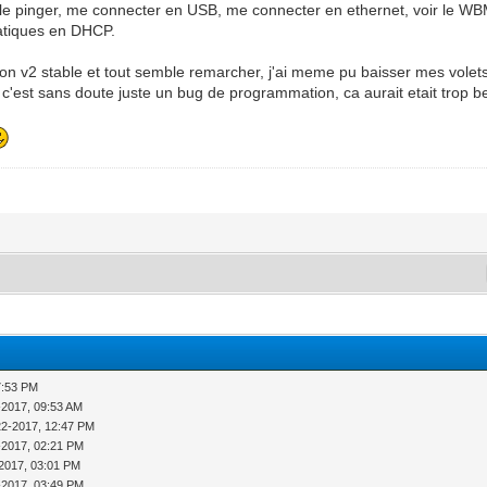
pu le pinger, me connecter en USB, me connecter en ethernet, voir le W
atiques en DHCP.
ion v2 stable et tout semble remarcher, j'ai meme pu baisser mes volets
 c'est sans doute juste un bug de programmation, ca aurait etait trop 
7:53 PM
-2017, 09:53 AM
22-2017, 12:47 PM
-2017, 02:21 PM
2017, 03:01 PM
-2017, 03:49 PM