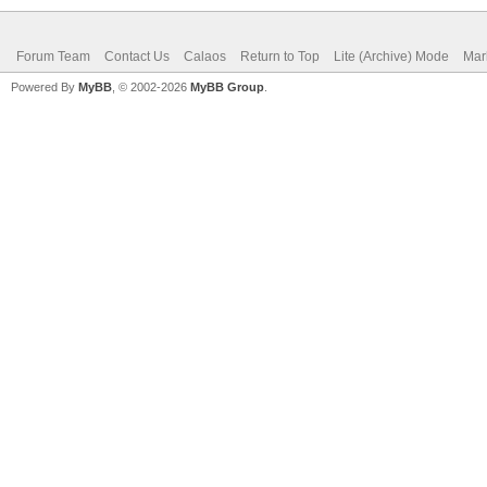
Forum Team
Contact Us
Calaos
Return to Top
Lite (Archive) Mode
Mar
Powered By
MyBB
, © 2002-2026
MyBB Group
.