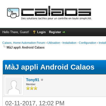
Hello There, Guest!
Login
Register
Calaos, Home Automation Forum
›
Utilisation - Installation - Configuration
›
Insta
MàJ appli Android Calaos
ge
MàJ appli Android Calaos
Tony91
Member
02-11-2017, 12:02 PM