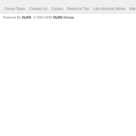
Forum Team
Contact Us
Calaos
Return to Top
Lite (Archive) Mode
Mar
Powered By
MyBB
, © 2002-2026
MyBB Group
.