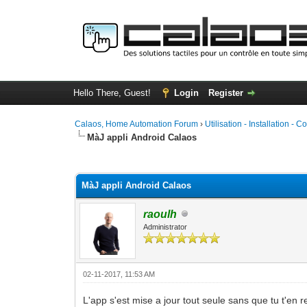
Hello There, Guest!
Login
Register
Calaos, Home Automation Forum
›
Utilisation - Installation - C
MàJ appli Android Calaos
0 Vote(s) - 0 Average
1
2
3
4
5
MàJ appli Android Calaos
raoulh
Administrator
02-11-2017, 11:53 AM
L'app s'est mise a jour tout seule sans que tu t'en