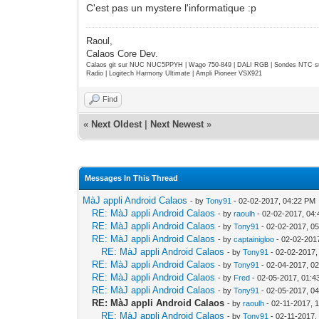
C'est pas un mystere l'informatique :p
Raoul,
Calaos Core Dev.
Calaos git sur NUC NUC5PPYH | Wago 750-849 | DALI RGB | Sondes NTC su
Radio | Logitech Harmony Ultimate | Ampli Pioneer VSX921
Find
«
Next Oldest
|
Next Newest
»
Messages In This Thread
MàJ appli Android Calaos
- by
Tony91
- 02-02-2017, 04:22 PM
RE: MàJ appli Android Calaos
- by
raoulh
- 02-02-2017, 04
RE: MàJ appli Android Calaos
- by
Tony91
- 02-02-2017, 0
RE: MàJ appli Android Calaos
- by
captainigloo
- 02-02-201
RE: MàJ appli Android Calaos
- by
Tony91
- 02-02-2017,
RE: MàJ appli Android Calaos
- by
Tony91
- 02-04-2017, 0
RE: MàJ appli Android Calaos
- by
Fred
- 02-05-2017, 01:
RE: MàJ appli Android Calaos
- by
Tony91
- 02-05-2017, 0
RE: MàJ appli Android Calaos
- by
raoulh
- 02-11-2017, 
RE: MàJ appli Android Calaos
- by
Tony91
- 02-11-2017,