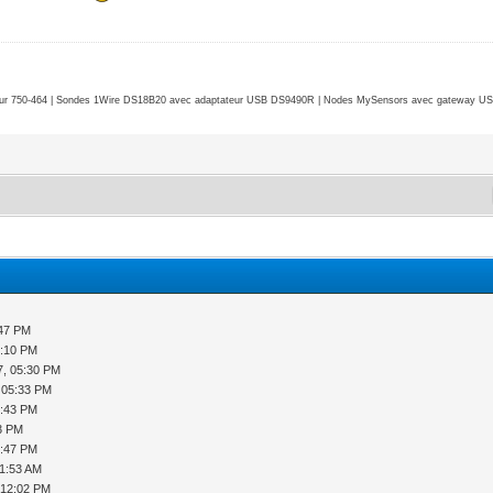
r 750-464 | Sondes 1Wire DS18B20 avec adaptateur USB DS9490R | Nodes MySensors avec gateway USB 
:47 PM
5:10 PM
7, 05:30 PM
 05:33 PM
2:43 PM
43 PM
4:47 PM
11:53 AM
 12:02 PM