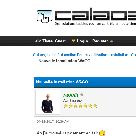
Hello There, Guest!
Login
Register
Calaos, Home Automation Forum
›
Utilisation - Installation - C
Nouvelle Installation WAGO
0 Vote(s) - 0 Average
1
2
3
4
5
Nouvelle Installation WAGO
raoulh
Administrator
04-22-2017, 10:36 AM
Ah j'ai trouvé rapidement en fait