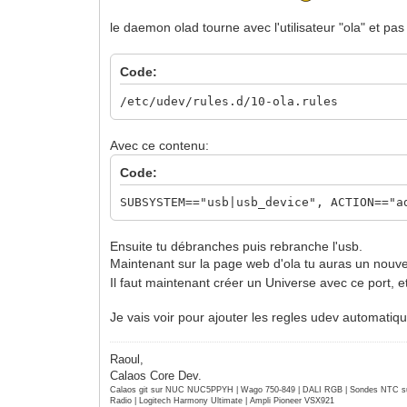
le daemon olad tourne avec l'utilisateur "ola" et pas
Code:
/etc/udev/rules.d/10-ola.rules
Avec ce contenu:
Code:
SUBSYSTEM=="usb|usb_device", ACTION=="a
Ensuite tu débranches puis rebranche l'usb.
Maintenant sur la page web d'ola tu auras un nouve
Il faut maintenant créer un Universe avec ce port, et
Je vais voir pour ajouter les regles udev automatiq
Raoul,
Calaos Core Dev.
Calaos git sur NUC NUC5PPYH | Wago 750-849 | DALI RGB | Sondes NTC su
Radio | Logitech Harmony Ultimate | Ampli Pioneer VSX921