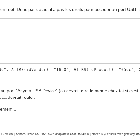
 en root. Donc par defaut il a pas les droits pour accéder au port USB. D
dd", ATTRS{idVendor}=="16c0", ATTRS{idProduct}=="05dc", 
au port "Anyma USB Device" (ca devrait etre le meme chez toi si c'est 
 ca devrait rouler.
uement...
r 750-464 | Sondes 1Wire DS18B20 avec adaptateur USB DS9490R | Nodes MySensors avec gateway USB 