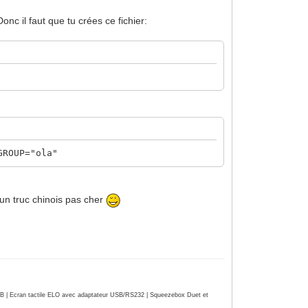
onc il faut que tu crées ce fichier:
GROUP="ola"
un truc chinois pas cher
| Ecran tactile ELO avec adaptateur USB/RS232 | Squeezebox Duet et