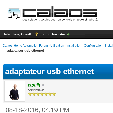
Hello There, Guest!
Login
Register
Calaos, Home Automation Forum
›
Utilisation - Installation - Configuration
›
Insta
adaptateur usb ethernet
ge
adaptateur usb ethernet
raoulh
Administrator
08-18-2016, 04:19 PM