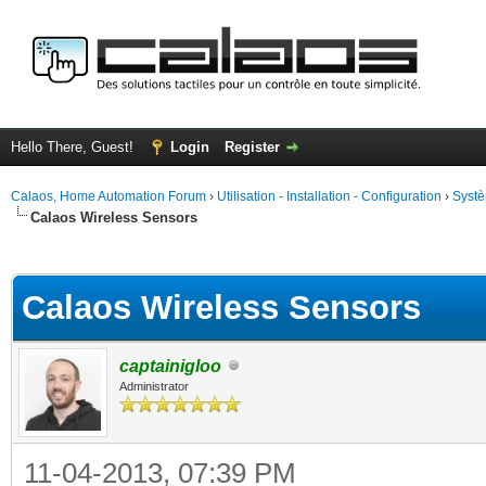
Hello There, Guest!
Login
Register
Calaos, Home Automation Forum
›
Utilisation - Installation - Configuration
›
Systè
Calaos Wireless Sensors
ge
Calaos Wireless Sensors
captainigloo
Administrator
11-04-2013, 07:39 PM