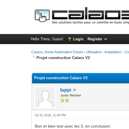
Hello There, Guest!
Login
Register
Calaos, Home Automation Forum
›
Utilisation - Installation - C
Projet construction Calaos V2
1 Vote(s) - 5 Average
1
2
3
4
5
Projet construction Calaos V2
luppi
Junior Member
03-31-2016, 11:40 PM
Bon et bien test avec les 3, en conclusion :