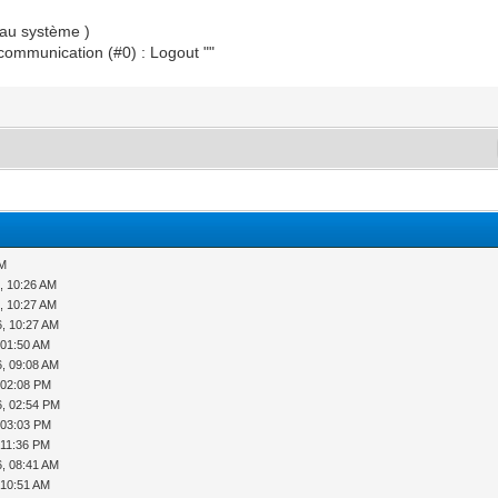
 au système )
e communication (#0) : Logout ""
AM
, 10:26 AM
, 10:27 AM
6, 10:27 AM
 01:50 AM
6, 09:08 AM
 02:08 PM
6, 02:54 PM
 03:03 PM
 11:36 PM
6, 08:41 AM
 10:51 AM