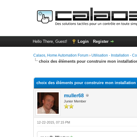
Hello There, Guest!
Login
Register
Calaos, Home Automation Forum
›
Utilisation - Installation - C
choix des éléments pour construire mon installatio
0 Vote(s) - 0 Average
1
2
3
4
5
choix des éléments pour construire mon installation
muller68
Junior Member
12-22-2015, 07:15 PM