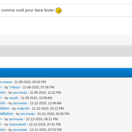
m² comme outil pour faire levier
ecmania
- 11-08-2015, 05:54 PM
n
- by
Thibaut
- 11-08-2015, 07:36 PM
tion
- by
pecmania
- 11-08-2015, 11:02 PM
n
- by
raoulh
- 11-09-2015, 10:09 AM
tion
- by
pecmania
- 12-22-2015, 12:48 AM
lation
- by
muller68
- 12-22-2015, 03:12 PM
allation
- by
pecmania
- 01-01-2016, 06:00 PM
n
- by
pecmania
- 12-12-2015, 06:21 PM
n
- by
steevedu49
- 12-12-2015, 07:41 PM
tion
- by
pecmania
- 12-12-2015, 07:53 PM